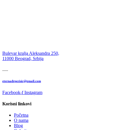
Bulevar kralja Aleksandra 250,
11000 Beograd, Srbija
-----
eternadrperisic@gmail.com
Facebook-f
Instagram
Korisni linkovi
Početna
O nama
Blog
Galerija
Kontakt
Eterna dr Perišić 2025 © Sva prava zadržana.